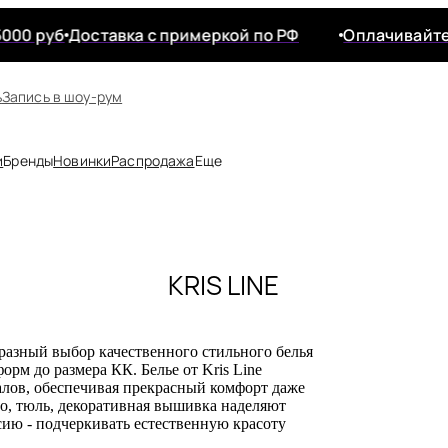
00 руб
Доставка с примеркой по РФ
Оплачивайте п
ь
Запись в шоу-рум
и
Бренды
Новинки
Распродажа
Еще
ельно
р Panache
KRIS LINE
 Elomi
бразный выбор качественного стильного белья
 Subtille
рм до размера КК. Белье от Kris Line
иалов, обеспечивая прекрасный комфорт даже
о, тюль, декоративная вышивка наделяют
 Curvy Kate
ию - подчеркивать естественную красоту