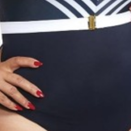
Восстановить пароль
ДИ
ая лента должна проходить по
Еще нет аккаунта?
Зарегистрироваться
тупающим точкам груди, сбоку -
чными впадинами, обхватывая
и.
 ГРУДЬЮ
я лента проходит под грудью, где
ится пояс бра.
те быть уверены в определении