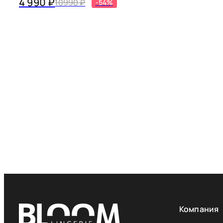
4 990 ₽
10990 ₽
-54%
Компания