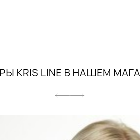
р Wonderbra
 Chantelle
 Simone Perele
ры Nessa
 Corin
РЫ KRIS LINE В НАШЕМ МАГ