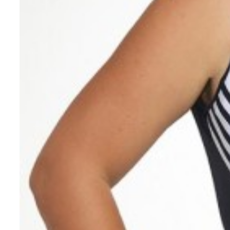
Чтобы выбра
бюстгальтер
ниже мерки п
Открыть вид
1