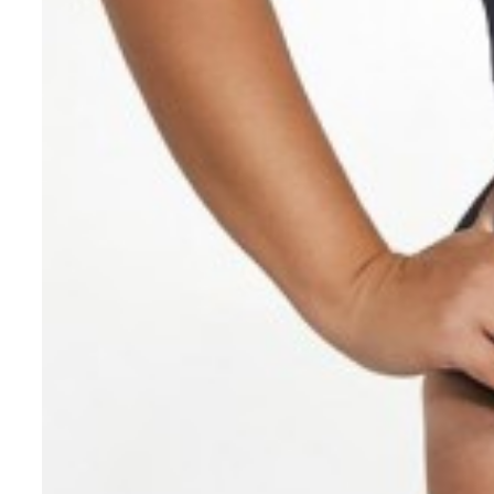
ОБХВАТ ГРУ
Сантимертров
наиболее выс
под подмыше
лопатки сзад
2
ОБХВАТ ПОД
Сантиметрова
обычно наход
Если вы хоти