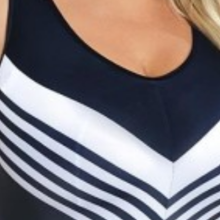
ОПРЕДЕЛИТЬ РАЗМЕР
КАК ПРАВИЛЬНО СНЯТЬ МЕРКИ?
Для снятия точных мерок вам понадобится сантиметровая лента и ручк
ть правильный размер
а, рекомендуем снять следующие
ри помощи сантиметровой ленты.
E-mail
еоинструкцию
Пароль
Москва
Саратов
Краснодар