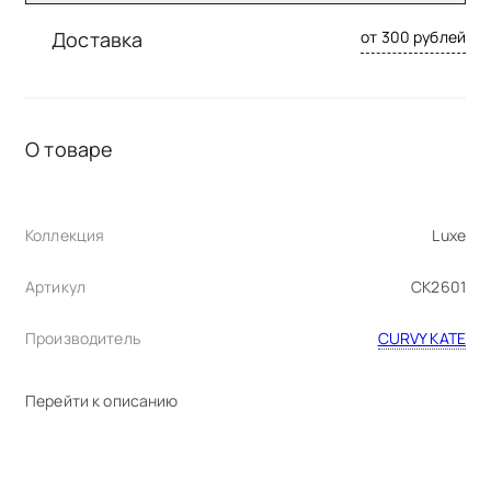
80
80D
80DD
80E
80F
80FF
Доставка
от 300 рублей
85
85D
85DD
85E
85F
85FF
90
90D
90DD
90E
90F
90FF
О товаре
Коллекция
Luxe
Артикул
CK2601
Производитель
CURVY KATE
Перейти к описанию