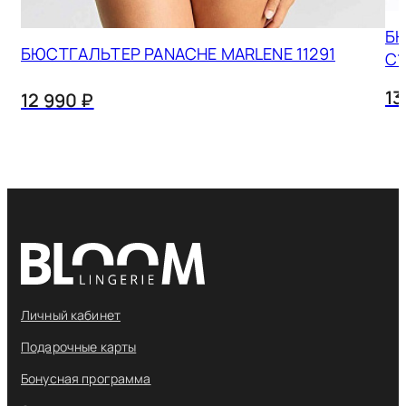
БЮ
БЮСТГАЛЬТЕР PANACHE MARLENE 11291
C1
13
12 990 ₽
Личный кабинет
Подарочные карты
Бонусная программа