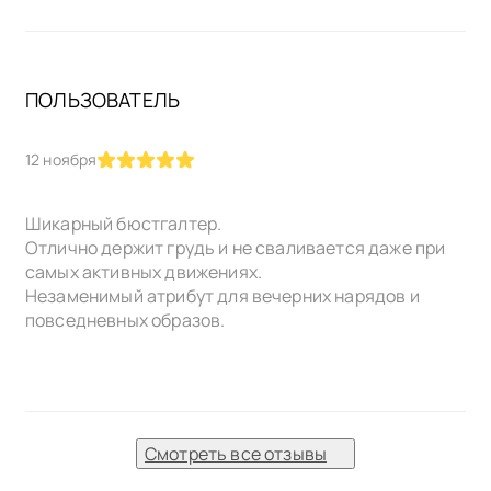
беспокоиться о видимых бретелях. Этот
бюстгальтер станет незаменимым элементом
вашего гардероба, который поможет вам выглядеть
превосходно в любой ситуации.
ПОЛЬЗОВАТЕЛЬ
12 ноября
Шикарный бюстгалтер.
Отлично держит грудь и не сваливается даже при
самых активных движениях.
Незаменимый атрибут для вечерних нарядов и
повседневных образов.
Смотреть все отзывы