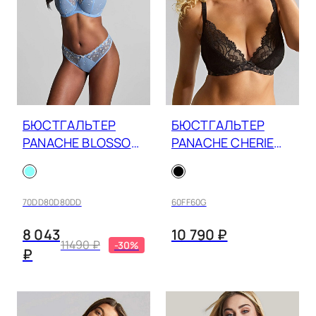
БЮСТГАЛЬТЕР
БЮСТГАЛЬТЕР
PANACHE BLOSSOM
PANACHE CHERIE
10581B
11016
70DD
80D
80DD
60FF
60G
8 043
10 790 ₽
11490 ₽
-30%
₽