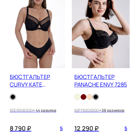
БЮСТГАЛЬТЕР
БЮСТГАЛЬТЕР
CURVY KATE
PANACHE ENVY 7285
VICTORY 9001
ЧЕРНЫЙ
65E
65G
65GG
+ 44 размера
60FF
60G
60GG
+ 68 размеров
8 790 ₽
12 290 ₽
5
5