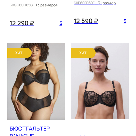
60F
60FF
60G
+ 31 размер
60GG
60H
65G
+ 13 размеров
12 590 ₽
5
12 290 ₽
5
БЮСТГАЛЬТЕР
PANACHE