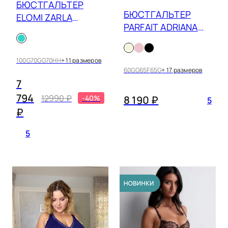
БЮСТГАЛЬТЕР
БЮСТГАЛЬТЕР
ELOMI ZARLA
PARFAIT ADRIANA
302505
5482
100G
70GG
70HH
+ 11 размеров
60GG
65F
65G
+ 17 размеров
7
794
12990 ₽
8 190 ₽
-40%
5
₽
5