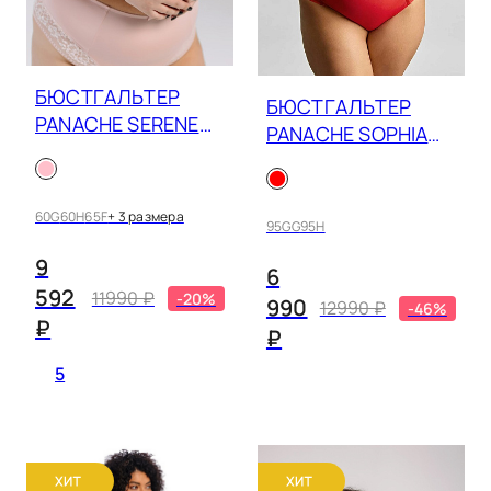
БЮСТГАЛЬТЕР
БЮСТГАЛЬТЕР
PANACHE SERENE
PANACHE SOPHIA
10305
11196
60G
60H
65F
+ 3 размера
95GG
95H
9
6
592
11990 ₽
-20%
990
12990 ₽
-46%
₽
₽
5