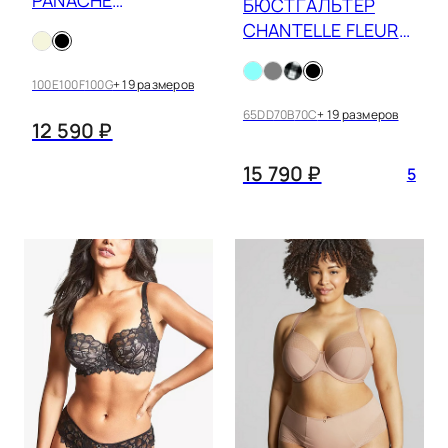
БЮСТГАЛЬТЕР
SCULPTRESSE
CHANTELLE FLEURS
ESME 10921
C12M50
100E
100F
100G
+ 19 размеров
65DD
70B
70C
+ 19 размеров
12 590 ₽
15 790 ₽
5