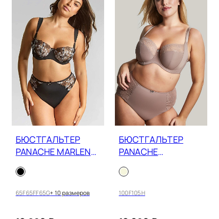
БЮСТГАЛЬТЕР
БЮСТГАЛЬТЕР
PANACHE MARLENE
PANACHE
11291
SCULPTRESSE CHI
CHI 7695
65F
65FF
65G
+ 10 размеров
100F
105H