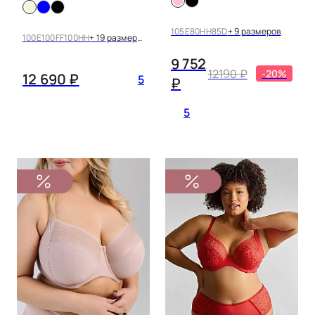
ROXIE 9586
ESTEL 9685
105E
80HH
85D
+ 9 размеров
100E
100FF
100HH
+ 19 размеров
9 752
12190 ₽
-20%
12 690 ₽
5
₽
5