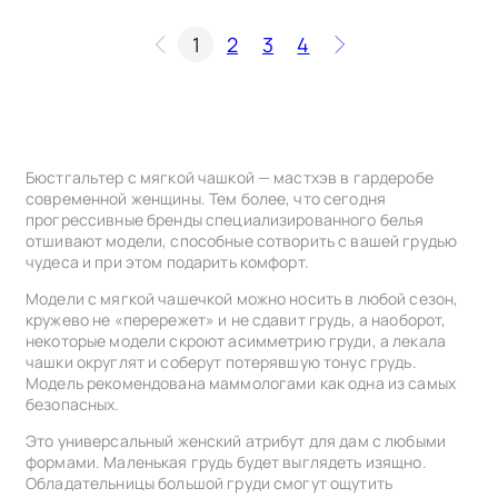
1
2
3
4
Бюстгальтер с мягкой чашкой — мастхэв в гардеробе
современной женщины. Тем более, что сегодня
прогрессивные бренды специализированного белья
отшивают модели, способные сотворить с вашей грудью
чудеса и при этом подарить комфорт.
Модели с мягкой чашечкой можно носить в любой сезон,
кружево не «перережет» и не сдавит грудь, а наоборот,
некоторые модели скроют асимметрию груди, а лекала
чашки округлят и соберут потерявшую тонус грудь.
Модель рекомендована маммологами как одна из самых
безопасных.
Это универсальный женский атрибут для дам с любыми
формами. Маленькая грудь будет выглядеть изящно.
Обладательницы большой груди смогут ощутить