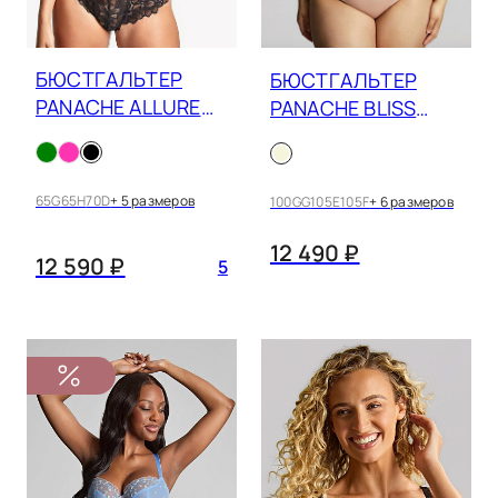
БЮСТГАЛЬТЕР
БЮСТГАЛЬТЕР
PANACHE ALLURE
PANACHE BLISS
10765
10685
65G
65H
70D
+ 5 размеров
100GG
105E
105F
+ 6 размеров
12 490 ₽
12 590 ₽
5