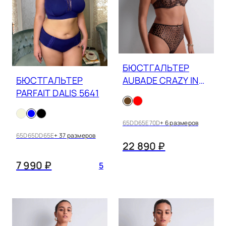
БЮСТГАЛЬТЕР
AUBADE CRAZY IN
БЮСТГАЛЬТЕР
LOVE 5DF14
PARFAIT DALIS 5641
65DD
65E
70D
+ 6 размеров
65D
65DD
65E
+ 37 размеров
22 890 ₽
7 990 ₽
5