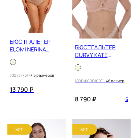
БЮСТГАЛЬТЕР
БЮСТГАЛЬТЕР
ELOMI NERINA
CURVY KATE
EL302734
VICTORY 9001
БЕЖЕВЫЙ
70G
75F
75FF
+ 5 размеров
100D
100DD
100E
+ 48 размеров
13 790 ₽
8 790 ₽
5