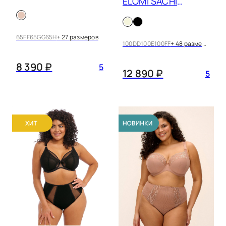
ELOMI SACHI
BUTTERFLY MOCCA
EL4350
синий
65FF
65GG
65H
+ 27 размеров
сливочный жемчуг
100DD
100E
100FF
+ 48 размеров
8 390 ₽
телесный
5
12 890 ₽
5
темно-синий
терракотовый
фиолетовый
фуксия
черно-белый
черный