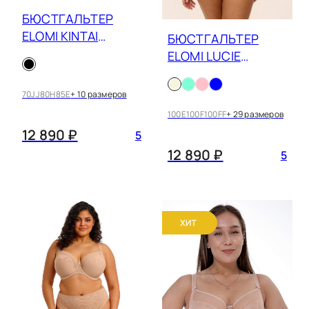
черный/бежевый
БЮСТГАЛЬТЕР
ELOMI KINTAI
БЮСТГАЛЬТЕР
EL301202
ELOMI LUCIE
EL4490
70JJ
80H
85E
+ 10 размеров
100E
100F
100FF
+ 29 размеров
12 890 ₽
5
12 890 ₽
5