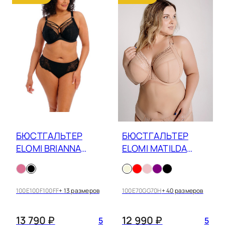
БЮСТГАЛЬТЕР
БЮСТГАЛЬТЕР
ELOMI BRIANNA
ELOMI MATILDA
EL8080
8900
100E
100F
100FF
+ 13 размеров
100E
70GG
70H
+ 40 размеров
13 790 ₽
12 990 ₽
5
5