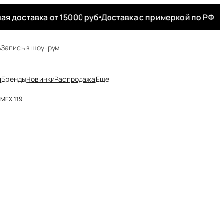
 доставка от 15000 руб
Доставка с примеркой по РФ
ь
Запись в шоу-рум
и
Бренды
Новинки
Распродажа
Еще
MEX 119
ельно
р Panache
 Elomi
 Subtille
 Curvy Kate