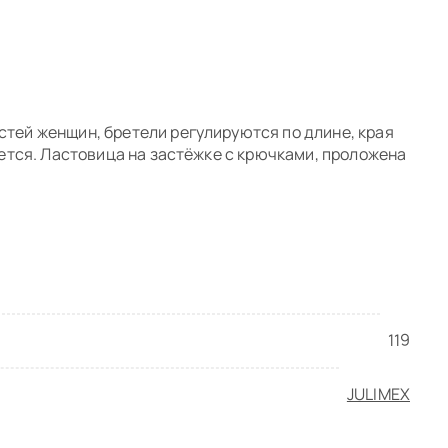
тей женщин, бретели регулируются по длине, края
ется. Ластовица на застёжке с крючками, проложена
а
119
ото
0/5
JULIMEX
5 звезд
0