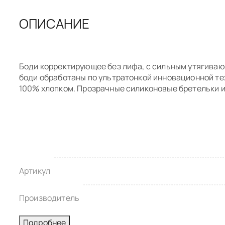
ОПИСАНИЕ
Боди корректирующее без лифа, с сильным утягиваю
боди обработаны по ультратонкой инновационной тех
100% хлопком. Прозрачные силиконовые бретельки и
Состав: 88% полиамид, 12% эластан
БОДИ КОРРЕКТИРУЮЩЕЕ
0
0 отзывов
•
Артикул
Чтобы выбра
По умолчанию
бюстгальтер
ниже мерки п
Производитель
Открыть вид
Подробнее