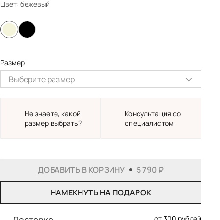
Цвет:
бежевый
Размер
Выберите размер
S
M
L
XXL
Не знаете, какой
Консультация со
размер выбрать?
специалистом
Самовывоз из студии в Саратове
Бесплатно
ДОБАВИТЬ В КОРЗИНУ
5 790 ₽
Почта России
От 500₽
Курьером СДЭК
От 310₽
В пункт выдачи СДЭК
От 355₽
НАМЕКНУТЬ НА ПОДАРОК
Доставка
от 300 рублей