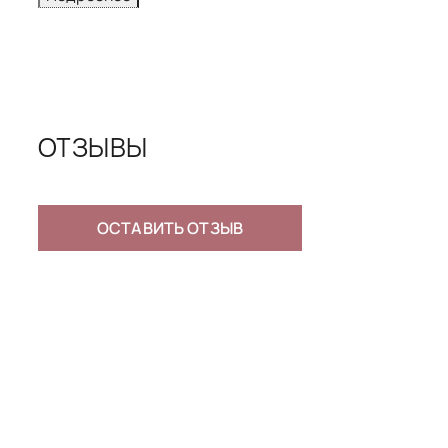
1
ОБХВАТ ГРУ
ОТЗЫВЫ
Сантимертров
наиболее выс
под подмыше
лопатки сзад
ОСТАВИТЬ ОТЗЫВ
2
ОБХВАТ ПОД
Сантиметрова
обычно наход