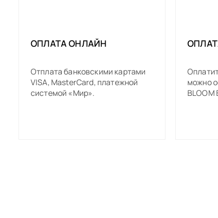
Если вы хоти
размера — пр
ОПЛАТА ОНЛАЙН
ОПЛАТ
рады помочь 
Отплата банковскими картами
Оплатит
VISA, MasterCard, платежной
можно о
системой «Мир».
BLOOM B