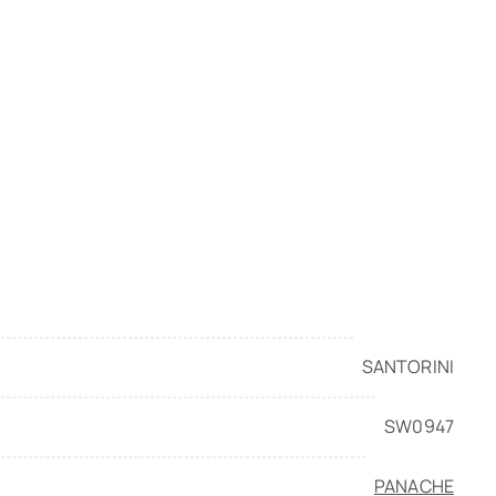
SANTORINI
SW0947
грудью
PANACHE