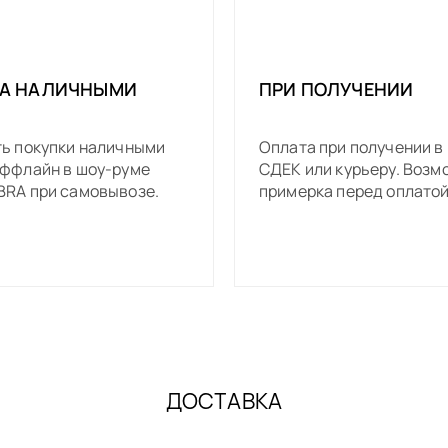
те быть уверены в определении
осто напишите нам. Мы всегда
А НАЛИЧНЫМИ
ПРИ ПОЛУЧЕНИИ
вам.
ь покупки наличными
Оплата при получении в
ффлайн в шоу-руме
СДЕК или курьеру. Возм
RA при самовывозе.
примерка перед оплатой
ДОСТАВКА