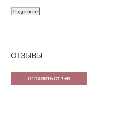
Подробнее
ОТЗЫВЫ
PANACHE SANTORINI S
0
0 отзывов
•
ОСТАВИТЬ ОТЗЫВ
Чтобы выбра
По умолчанию
бюстгальтер
ниже мерки п
Открыть вид