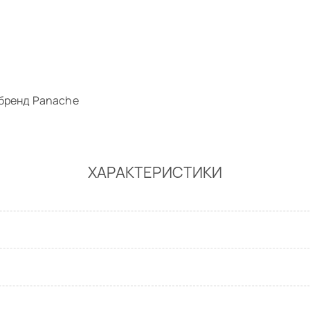
 бренд Panache
ХАРАКТЕРИСТИКИ
КАЛЬКУЛЯТОР РАЗМЕРА
Чтобы узнайть ваш размер заполните поля ниже
Обхват груди
Обхват под 