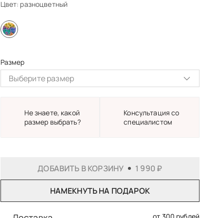
Цвет:
разноцветный
Размер
Выберите размер
S
M
Не знаете, какой
Консультация со
размер выбрать?
специалистом
Самовывоз из студии в Саратове
Бесплатно
ДОБАВИТЬ В КОРЗИНУ
1 990 ₽
Почта России
От 500₽
Курьером СДЭК
От 310₽
В пункт выдачи СДЭК
От 355₽
НАМЕКНУТЬ НА ПОДАРОК
Доставка
от 300 рублей