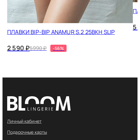
ПЛ
5 
ПЛАВКИ BIP-BIP ANAMUR S.2 25BKH SLIP
2 590 ₽
5990 ₽
-56%
Личный кабинет
Подарочные карты