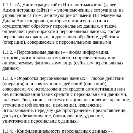
Бюстгальтер без бретелей
Раздельные купальники
Все бренды
Бюстгальтер Wonderbra
Корректирующее бельё
1.1.1. «Администрация сайта Интернет-магазина (далее –
Администрация сайта) » – уполномоченные сотрудники на
ОПРЕДЕЛИТЬ РАЗМЕР
Бельевые аксессуары
Спортивный бюстгальтер
Умные купальники Rodasoleil
управления сайтом, действующие от имени ИП Манукова
Бюстгальтер Chantelle
Домашняя одежда
Диана Александровна, которые организуют и (или)
Получить консультацию по подбору в мессе
осуществляет обработку персональных данных, а также
Бюстгальтер с гладкой
Купальники Freya
Пляжная одежда
Бюстгальтер Simone Perele
определяет цели обработки персональных данных, состав
чашкой
персональных данных, подлежащих обработке, действия
Плавки
(операции), совершаемые с персональными данными.
Купальники Pain de Sucre
Бюстгальтеры Nessa
Подарочные сертификаты
Бюстгальтер с мягкой
1.1.2. «Персональные данные» - любая информация,
чашкой
Купальники Nicole Olivier
Услуги
относящаяся к прямо или косвенно определенному или
Бюстгальтер Corin
определяемому физическому лицу (субъекту персональных
Бюстгальтер push up
Чтобы выбрать правильный размер бюстгальте
данных).
Все купальники
Статьи
рекомендуем снять следующие ниже мерки пр
1.1.3. «Обработка персональных данных» - любое действие
помощи сантиметровой ленты.
Бюстгальтер балконет
(операция) или совокупность действий (операций),
совершаемых с использованием средств автоматизации или
О компании
без использования таких средств с персональными данными,
Открыть видеоинструкцию
Бюстгальтер для кормления
включая сбор, запись, систематизацию, накопление, хранение,
уточнение (обновление, изменение), извлечение,
Помощь
Бюстгальтер минимайзер
использование, передачу (распространение, предоставление,
доступ), обезличивание, блокирование, удаление,
Помощь в подборе
ВАМ ПОТРЕБУЕТСЯ СДЕЛАТЬ ЗАМЕРЫ СЛЕ
уничтожение персональных данных.
Все бюстгальтеры
ОБРАЗОМ:
Размерные сетки
1.1.4. «Конфиденциальность персональных данных» -