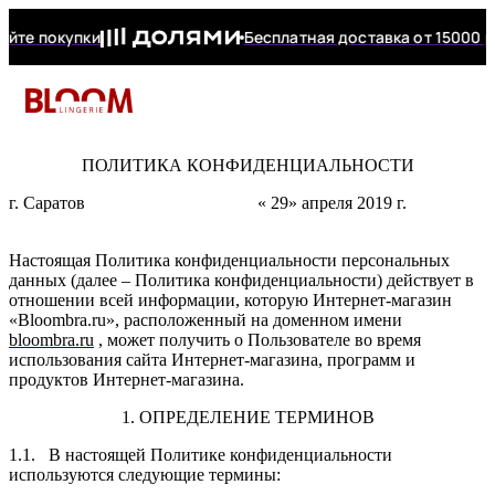
йте покупки
Бесплатная доставка от 15000 р
+7 (927) 277
Telegram
КАЛЬКУЛЯТОР РАЗМЕРА
Чтобы узнайть ваш размер заполните поля
ПОЛИТИКА КОНФИДЕНЦИАЛЬНОСТИ
+7 (927) 277-1
г. Саратов « 29» апреля 2019 г.
Каталог
Москва
Белье Curvy Kate
Корректирующее бельё
Боди
Бонусная программа
Обхват груди
Назначение
Купальники
Бренд
Дополнительно
мобильный, Сар
E-mail
Саратов
Настоящая Политика конфиденциальности персональных
Бюстгальтер
данных (далее – Политика конфиденциальности) действует в
Краснодар
Белье Nessa
Бельевые аксессуары
Бренды
Гарантия
Спортивный бюстгальтер
Бюстгальтеры на пышные
Купальники большого
Бюстгальтер Panache
Плавки
отношении всей информации, которую Интернет-магазин
фигуры
размера
+7 (938) 422-9
«Bloombra.ru», расположенный на доменном имени
Купальники
bloombra.ru
, может получить о Пользователе во время
Белье Panache
Домашняя одежда
Новинки
Частые вопросы
Бюстгальтер Elomi
Трусы
использования сайта Интернет-магазина, программ и
Пароль
Бюстгальтеры на среднюю и
Купальники на маленькую
Обхват под грудью
мобильный, Кра
продуктов Интернет-магазина.
Боди
большую грудь
грудь
Белье Elomi
Пляжная одежда
Распродажа
Обмен и возврат
Бюстгальтер Subtille
Новинки
1. ОПРЕДЕЛЕНИЕ ТЕРМИНОВ
Бюстгальтер без косточек
Слитные купальники
Белье Corin
Подарочные сертификаты
Еще
Распродажа
Бюстгальтер Curvy Kate
1.1. В настоящей Политике конфиденциальности
Восстановить пароль
используются следующие термины:
Бренды