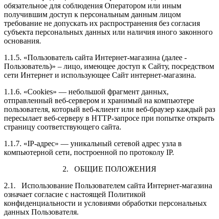
Доставка
1
обязательное для соблюдения Оператором или иным
получившим доступ к персональным данным лицом
Оплата
требование не допускать их распространения без согласия
ПО ГРУДИ, ПО ВЫСТУПАЮЩИМ ТОЧКАМ
Бонусная программа
субъекта персональных данных или наличия иного законного
основания.
Гарантия
Частые вопросы
1.1.5. «Пользователь сайта Интернет-магазина (далее ‑
Пользователь)» – лицо, имеющее доступ к Сайту, посредством
Обмен и возврат
сети Интернет и использующее Сайт интернет-магазина.
Запись в шоу-рум
1.1.6. «Cookies» — небольшой фрагмент данных,
отправленный веб-сервером и хранимый на компьютере
2
пользователя, который веб-клиент или веб-браузер каждый раз
пересылает веб-серверу в HTTP-запросе при попытке открыть
ПОД ГРУДЬЮ, ОБЯЗАТЕЛЬНО ТУГО
страницу соответствующего сайта.
1.1.7. «IP-адрес» — уникальный сетевой адрес узла в
компьютерной сети, построенной по протоколу IP.
2. ОБЩИЕ ПОЛОЖЕНИЯ
2.1. Использование Пользователем сайта Интернет-магазина
означает согласие с настоящей Политикой
конфиденциальности и условиями обработки персональных
Пожалуйста, следите, чтобы сантиметровая ле
данных Пользователя.