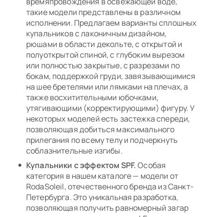
времяпровождения в освежающей воде,
такие модели представлены в различном
исполнении. Предлагаем варианты сплошных
купальников с лаконичным дизайном,
рюшами в области декольте, с открытой и
полуоткрытой спиной, с глубоким вырезом
или полностью закрытые, с разрезами по
бокам, поддержкой груди, завязывающимися
на шее бретелями или лямками на плечах, а
также восхитительными юбочками,
утягивающими (корректирующими) фигуру. У
некоторых моделей есть застежка спереди,
позволяющая добиться максимального
прилегания по всему телу и подчеркнуть
соблазнительные изгибы.
Купальники с эффектом SPF.
Особая
категория в нашем каталоге — модели от
RodaSoleil, отечественного бренда из Санкт-
Петербурга. Это уникальная разработка,
позволяющая получить равномерный загар