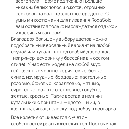
всего тела — даже под тканью! Больше
никаких белых полос и ожогов, огромных
расходов на солнцезащитное средство. С
умными костюмами для плавания RodaSoleil
вам останется только наслаждаться отдыхом
и красивым загаром!
Благодаря большому выбору цветов можно
подобрать универсальный вариант на любой
случай или купальник под особый дресс-код
(например, вечеринку у бассейна в морском
стиле). У нас есть модели на любой вкус:
нейтральные черные, коричневые, белые,
синие, изумрудные, бордовые; пастельные
розовые, бежевые, коралловые, мятные,
сиреневые; сочные оранжевые, голубые,
желтые, красные. Также всегда в наличии
купальники с принтами — цветочными, в
крапинку, зигзаг, полоску, под зебру и леопарда.
Все изделия отшиваются с учетом
особенностей разных женских тел. Поэтому так