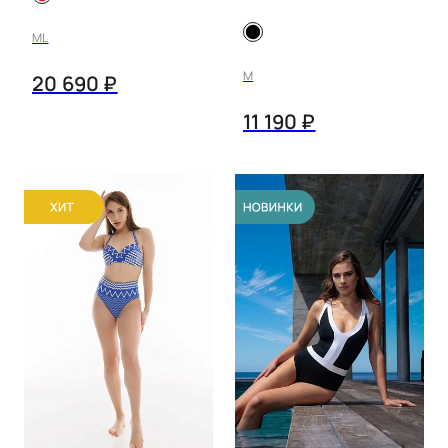
SEAFOLLY
находилась параллельно полу
MALIKA
лиловый
M
L
лимон
M
20 690 ₽
оранжевый
11 190 ₽
песочный
разноцветный
розовый
серый
синий
синий принт
терракотовый