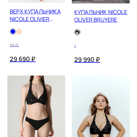
ВЕРХ КУПАЛЬНИКА
КУПАЛЬНИК NICOLE
фиолетовый
NICOLE OLIVIER
OLIVER BRUYERE
фуксия
PULSION
хаки
M
L
XL
L
черно-белый
29 690 ₽
29 990 ₽
черный
черный/бежевый