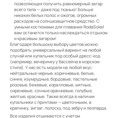
позволяющая получить равномерный загар
всего тела — даже под тканью! Больше
никаких белых полос и ожогов, огромных
расходов на солнцезащитное средство. С
умными костюмами для плавания RodaSoleil
вам останется только наслаждаться отдыхом
и красивым загаром!
Благодаря большому выбору цветов можно
подобрать универсальный вариант на любой
случай или купальник под особый дресс-код
(например, вечеринку у бассейна в морском
стиле). У нас есть модели на любой вкус:
нейтральные черные, коричневые, белые,
синие, изумрудные, бордовые; пастельные
розовые, бежевые, коралловые, мятные,
сиреневые; сочные оранжевые, голубые,
желтые, красные. Также всегда в наличии
купальники с принтами — цветочными, в
крапинку, зигзаг, полоску, под зебру и леопарда.
Все изделия отшиваются с учетом