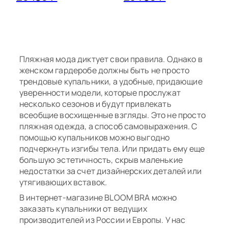
Доставка
1
LA SIRENE
L
XL
XXL
XXXL
4XL
5X
Оплата
бронза
ПО ГРУДИ, ПО ВЫСТУПАЮЩИМ ТОЧКАМ
Бонусная программа
6XL
MARC&ANDRE
голубой
Гарантия
Пляжная мода диктует свои правила. Однако в
Частые вопросы
MIRACLESUIT
голубой горох
женском гардеробе должны быть не просто
Обмен и возврат
трендовые купальники, а удобные, придающие
NICOLE OLIVIER
желтый
уверенности модели, которые прослужат
Запись в шоу-рум
несколько сезонов и будут привлекать
PAIN DE SUCRE
2
всеобщие восхищенные взгляды. Это не просто
зеленый
пляжная одежда, а способ самовыражения. С
ПОД ГРУДЬЮ, ОБЯЗАТЕЛЬНО ТУГО
PANACHE
помощью купальников можно выгодно
золотой
подчеркнуть изгибы тела. Или придать ему еще
RAGGIANTI
большую эстетичность, скрыв маленькие
коричневый
недостатки за счет дизайнерских деталей или
RDOSOL
утягивающих вставок.
красный
В интернет-магазине BLOOM BRA можно
RODASOLEIL
заказать купальники от ведущих
леопард
Пожалуйста, следите, чтобы сантиметровая ле
производителей из России и Европы. У нас