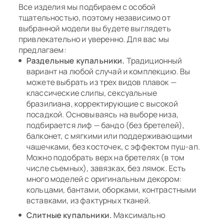
Все изделия мы подбираем с особой
тщательностью, поэтому независимо от
фиолетовый
выбранной модели вы будете выглядеть
привлекательно и уверенно. Для вас мы
фуксия
предлагаем:
Раздельные купальники.
Традиционный
хаки
вариант на любой случай и комплекцию. Вы
можете выбрать из трех видов плавок —
черно-белый
классические слипы, сексуальные
бразилиана, корректирующие с высокой
черный
посадкой. Основываясь на выборе низа,
подбирается лиф — бандо (без бретелей),
черный/бежевый
балконет, с мягкими или поддерживающими
чашечками, без косточек, с эффектом пуш-ап.
Можно подобрать верх на бретелях (в том
числе съемных), завязках, без лямок. Есть
много моделей с оригинальным декором:
кольцами, бантами, оборками, контрастными
вставками, из фактурных тканей.
Слитные купальники.
Максимально