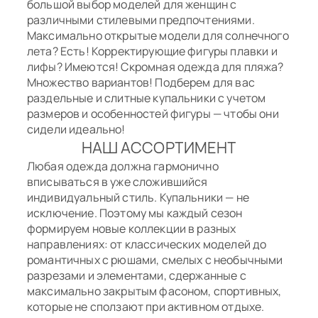
SEAFOLLY
находилась параллельно полу
большой выбор моделей для женщин с
лиловый
различными стилевыми предпочтениями.
Максимально открытые модели для солнечного
лимон
лета? Есть! Корректирующие фигуры плавки и
лифы? Имеются! Скромная одежда для пляжа?
оранжевый
Множество вариантов! Подберем для вас
раздельные и слитные купальники с учетом
песочный
размеров и особенностей фигуры — чтобы они
сидели идеально!
разноцветный
НАШ АССОРТИМЕНТ
Любая одежда должна гармонично
розовый
вписываться в уже сложившийся
индивидуальный стиль. Купальники — не
серый
исключение. Поэтому мы каждый сезон
формируем новые коллекции в разных
направлениях: от классических моделей до
синий
романтичных с рюшами, смелых с необычными
разрезами и элементами, сдержанные с
синий принт
максимально закрытым фасоном, спортивных,
которые не сползают при активном отдыхе.
терракотовый