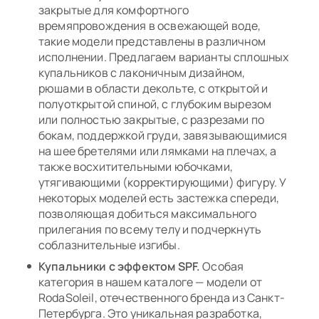
закрытые для комфортного
времяпровождения в освежающей воде,
такие модели представлены в различном
исполнении. Предлагаем варианты сплошных
купальников с лаконичным дизайном,
рюшами в области декольте, с открытой и
полуоткрытой спиной, с глубоким вырезом
или полностью закрытые, с разрезами по
бокам, поддержкой груди, завязывающимися
на шее бретелями или лямками на плечах, а
также восхитительными юбочками,
утягивающими (корректирующими) фигуру. У
некоторых моделей есть застежка спереди,
позволяющая добиться максимального
прилегания по всему телу и подчеркнуть
соблазнительные изгибы.
Купальники с эффектом SPF.
Особая
категория в нашем каталоге — модели от
RodaSoleil, отечественного бренда из Санкт-
Петербурга. Это уникальная разработка,